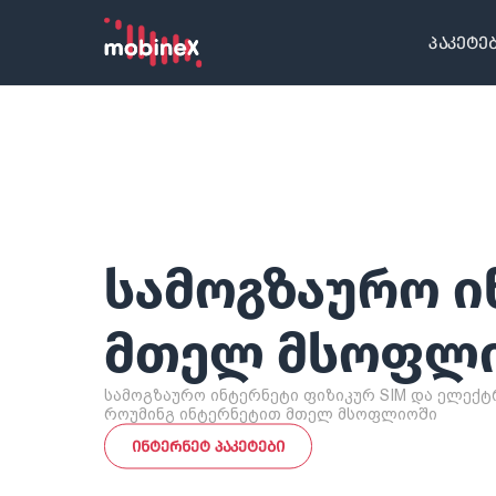
პაკეტე
ᲡᲐᲛᲝᲒᲖᲐᲣᲠᲝ Ი
ᲛᲗᲔᲚ ᲛᲡᲝᲤᲚ
სამოგზაურო ინტერნეტი ფიზიკურ SIM და ელექტ
როუმინგ ინტერნეტით მთელ მსოფლიოში
ᲘᲜᲢᲔᲠᲜᲔᲢ ᲞᲐᲙᲔᲢᲔᲑᲘ