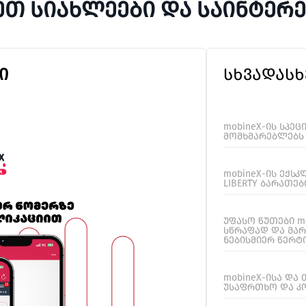
ეთ სიახლეები და საინტერ
Ი
ᲡᲮᲕᲐᲓᲐᲡᲮ
mobineX-ის სპეც
მომხმარებლებს
mobineX-ის ექსკ
LIBERTY ბარათე
უფასო წუთები mo
სწრაფად და მა
ნებისმიერ წერტ
mobineX-ისა და 
უსაფრთხო და კ