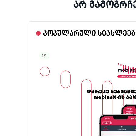
არ გამოგრჩ
ᲞᲝᲞᲣᲚᲐᲠᲣᲚᲘ ᲡᲘᲐᲮᲚᲔᲔᲑ
1/1