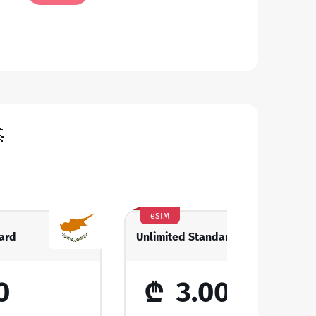

eSIM
ard
Unlimited Standard
0
₾
3.00