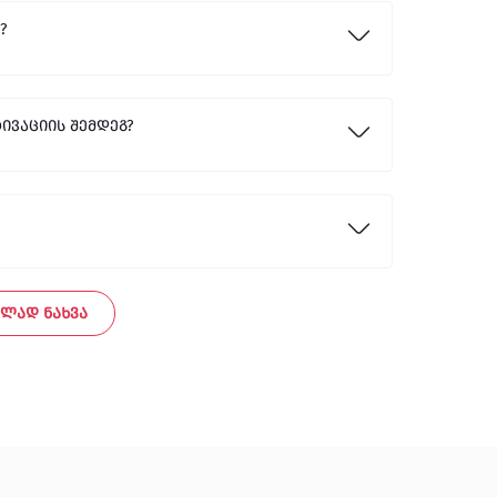
?
ივაციის შემდეგ?
ᲚᲐᲓ ᲜᲐᲮᲕᲐ