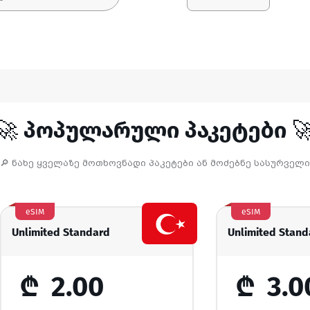
🚀 ᲞᲝᲞᲣᲚᲐᲠᲣᲚᲘ ᲞᲐᲙᲔᲢᲔᲑᲘ 
🔎 ნახე ყველაზე მოთხოვნადი პაკეტები ან მოძებნე სასურველი
eSIM
eSIM
Unlimited Standard
Unlimited Stand
₾
2.00
₾
3.0