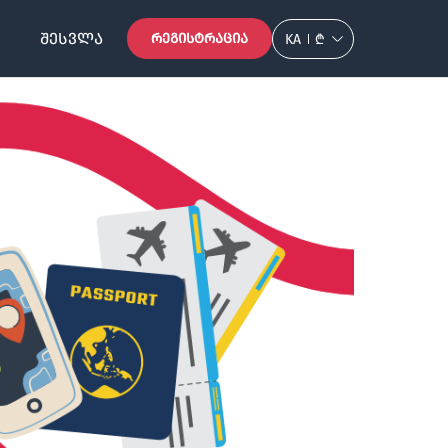
ᲨᲔᲡᲕᲚᲐ
ᲠᲔᲒᲘᲡᲢᲠᲐᲪᲘᲐ
KA
₾