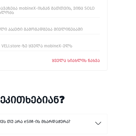
ვაზება mobineX-ისგან მათთვის, ვინც SOLO
ბლობს
ელი პაკეტი გამოგადგება მივლინებაში
VELI.store-ზე ყველა mobineX-ელს
ᲧᲕᲔᲚᲐ ᲡᲘᲐᲮᲚᲘᲡ ᲜᲐᲮᲕᲐ
ვეკითხებიან❓
ვს თუ არა eSIM-ის მხარდაჭერა?