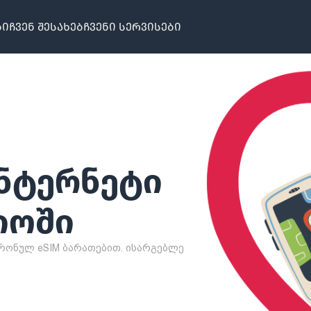
ბი
ჩვენ შესახებ
ჩვენი სერვისები
ᲜᲢᲔᲠᲜᲔᲢᲘ
ᲘᲝᲨᲘ
რონულ eSIM ბარათებით. ისარგებლე