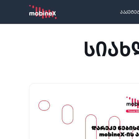
პაკეტე
ᲡᲘᲐᲮ