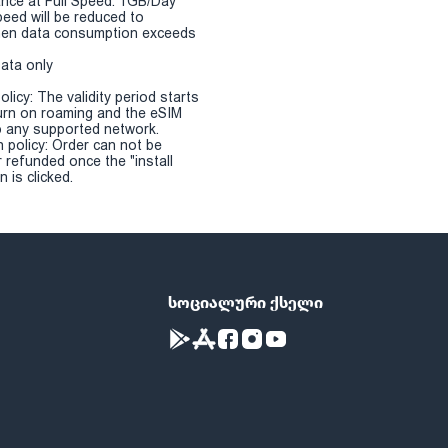
nce at Full Speed: 1GB/Day
eed will be reduced to
en data consumption exceeds
Data only
olicy: The validity period starts
urn on roaming and the eSIM
 any supported network.
n policy: Order can not be
r refunded once the "install
 is clicked.
სოციალური ქსელი