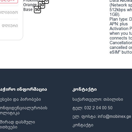
Proximus
5G
Data Allowa
Orange
5G
(Network sp
Base
5G
512kbps wh
ულიმიტო
1GB).
Plan type: 
APN: plus
დღიური
Activation P
when you t
connects to
Cancellatio
cancelled o
eSIM" button
საჭირო ინფორმაცია
კონტაქტი
ესები და პირობები
საქართველო: თბილისი
კონფიდენციალურობის
ტელ: 032 2 04 00 50
პოლიტიკა
ელ. ფოსტა:
info@mobinex.ge
შირად დასმული
კონტაქტი
ითხვები