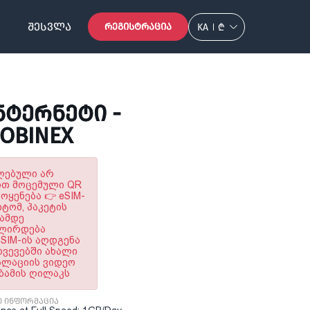
ᲨᲔᲡᲕᲚᲐ
ᲠᲔᲒᲘᲡᲢᲠᲐᲪᲘᲐ
KA
₾
ᲢᲔᲠᲜᲔᲢᲘ -
MOBINEX
ულებული არ
ოთ მოცემული QR
ყენება 👉 eSIM-
ტომ, პაკეტის
ნამდე
ალირდება
SIM-ის აღდგენა
ხვევებში ახალი
ტალაციის ვიდეო
აბამის ღილაკს
ი ინფორმაცია