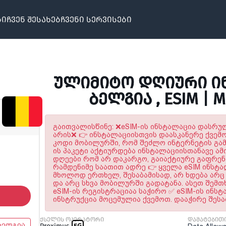
ბი
ჩვენ შესახებ
ჩვენი სერვისები
ᲣᲚᲘᲛᲘᲢᲝ ᲓᲦᲘᲣᲠᲘ ᲘᲜ
ᲑᲔᲚᲒᲘᲐ , ESIM | 
გაითვალისწინე: ❌eSIM-ის ინსტალაცია დასრ
არის❌ 👉 ინსტალაციისთვის დაასკანერე ქვემ
კოდი მობილურში, რომ შეძლო ინტერნეტის გამო
ის პაკეტი აქტიურდება ინსტალაციისთანავე ამი
დღეები რომ არ დაკარგო, გაიაქტიურე გაფრე
რამდენიმე საათით ადრე 👉 ყველა eSIM ინსტ
მხოლოდ ერთხელ, შესაბამისად, არ ხდება არც 
და არც სხვა მობილურში გადატანა. ასეთ შემთ
eSIM-ის რეგისტრაციაა საჭირო ✅ eSIM-ის ინს
ინსტრუქცია მოცემულია ქვემოთ. დააჭირე შეს
ქსელის ოპერატორი
დამატებით
ბელგია