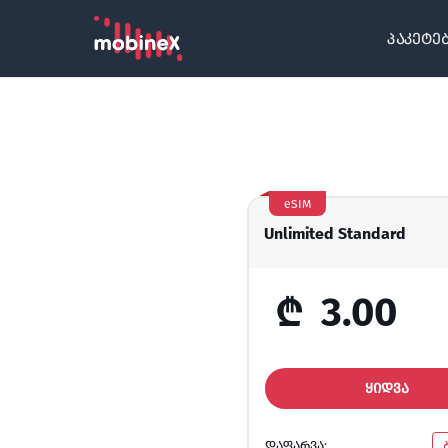
პაკეტე
eSIM
Unlimited Standard
₾
3.00
ᲧᲘᲓᲕᲐ
ᲓᲐᲤᲐᲠᲕᲐ: