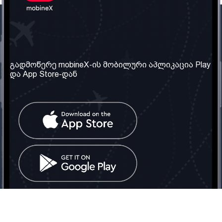
ჩვენი კომპანია
საჭირო ინფორმაცია
ჩვენ შესახებ
წესები და პირობები
გადმოწერე mobineX-ის მობილური აპლიკაცია Play
და App Store-დან
ჩვენი სერვისები
კონფიდენციალურობის
პოლიტიკა
SIM ბარათის აღება
ხშირად დასმული
კითხვები
კონტაქტი
სოციალური ქსელი
საქართველო: თბილისი
ტელ: 032 2 04 00 50
ელ. ფოსტა:
info@mobinex.ge
კონტაქტი