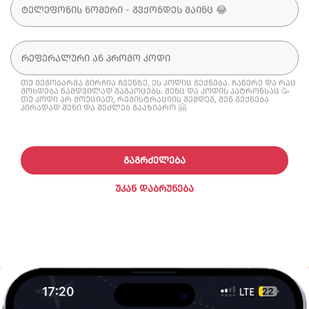
თუ მეგობარმა გირჩია ჩვენზე, ეს კოდიც გექნება. ჩაწერე და რაც
მოხდება ნამდვილად გაგაოცებს. შენც და კოდის პატრონსაც 🥳
თუ კოდი არ მოუციათ, რეგისტრაციის შემდეგ, შენ გექნება
პირადად შენი და შეძლებ გააზიარო 🤗
ᲒᲐᲒᲠᲫᲔᲚᲔᲑᲐ
ᲣᲙᲐᲜ ᲓᲐᲑᲠᲣᲜᲔᲑᲐ