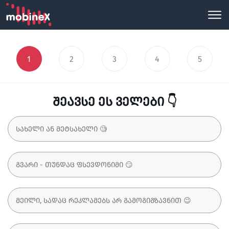
1
2
3
4
5
შეავსე ეს ველები 👇