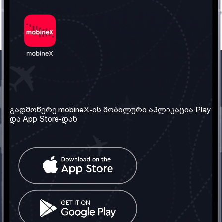
ჩვენი კომპანია
საჭირო ინფორმაცია
ჩვენ შესახებ
წესები და პირობები
გადმოწერე mobineX-ის მობილური აპლიკაცია Play
და App Store-დან
ჩვენი სერვისები
კონფიდენციალურობის
პოლიტიკა
SIM ბარათის აღება
ხშირად დასმული
კითხვები
კონტაქტი
სოციალური ქსელი
საქართველო: თბილისი
ტელ: 032 2 04 00 50