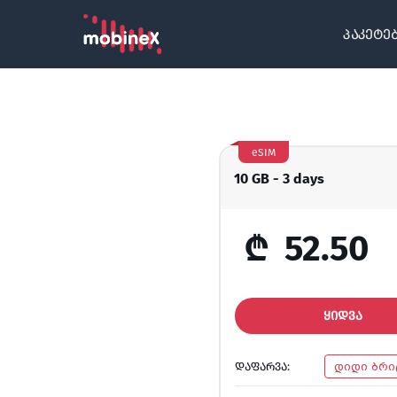
პაკეტე
eSIM
10 GB - 3 days
₾
52.50
ᲧᲘᲓᲕᲐ
ᲓᲐᲤᲐᲠᲕᲐ:
დიდი ბრი