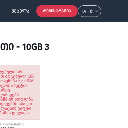
ᲨᲔᲡᲕᲚᲐ
ᲠᲔᲒᲘᲡᲢᲠᲐᲪᲘᲐ
KA
₾
ᲗᲘ - 10GB 3
ულებული არ
ოთ მოცემული QR
ყენება 👉 eSIM-
ტომ, პაკეტის
ნამდე
ალირდება
SIM-ის აღდგენა
ხვევებში ახალი
ტალაციის ვიდეო
აბამის ღილაკს
ი ინფორმაცია