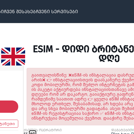
ბი
ჩვენ შესახებ
ჩვენი სერვისები
ESIM - ᲓᲘᲓᲘ ᲑᲠᲘᲢᲐᲜᲔ
ᲓᲦᲔ
გაითვალისწინე: ❌eSIM-ის ინსტალაცია დასრ
არის❌ 👉 ინსტალაციისთვის დაასკანერე ქვემ
კოდი მობილურში, რომ შეძლო ინტერნეტის გამო
ის პაკეტი აქტიურდება ინსტალაციისთანავე ამი
დღეები რომ არ დაკარგო, გაიაქტიურე გაფრე
რამდენიმე საათით ადრე 👉 ყველა eSIM ინსტ
მხოლოდ ერთხელ, შესაბამისად, არ ხდება არც 
და არც სხვა მობილურში გადატანა. ასეთ შემთ
eSIM-ის რეგისტრაციაა საჭირო ✅ eSIM-ის ინს
ინსტრუქცია მოცემულია ქვემოთ. დააჭირე შეს
ტანეთი
ქსელის ოპერატორი
დამატებით