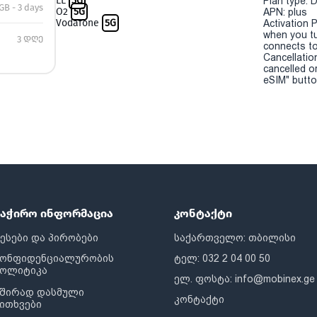
EE
5G
Plan type: 
GB - 3 days
O2
5G
APN: plus
Vodafone
5G
Activation P
when you t
3 დღე
connects to
Cancellatio
cancelled o
eSIM" button
საჭირო ინფორმაცია
კონტაქტი
ესები და პირობები
საქართველო: თბილისი
კონფიდენციალურობის
ტელ: 032 2 04 00 50
პოლიტიკა
ელ. ფოსტა:
info@mobinex.ge
შირად დასმული
კონტაქტი
ითხვები