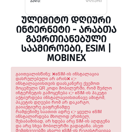
ᲕᲐᲓᲐ:
დღიური
ᲣᲚᲘᲛᲘᲢᲝ ᲓᲦᲘᲣᲠᲘ
ᲘᲜᲢᲔᲠᲜᲔᲢᲘ - ᲐᲠᲐᲑᲗᲐ
ᲒᲐᲔᲠᲗᲘᲐᲜᲔᲑᲣᲚᲘ
ᲡᲐᲐᲛᲘᲠᲝᲔᲑᲘ, ESIM |
MOBINEX
გაითვალისწინე: ❌eSIM-ის ინსტალაცია
დასრულებული არ არის❌ 👉
ინსტალაციისთვის დაასკანერე ქვემოთ
მოცემული QR კოდი მობილურში, რომ შეძლო
ინტერნეტის გამოყენება 👉 eSIM-ის პაკეტი
აქტიურდება ინსტალაციისთანავე ამიტომ,
პაკეტის დღეები რომ არ დაკარგო,
გაიაქტიურე გაფრენამდე
რამდენიმე საათით ადრე 👉 ყველა eSIM
ინსტალირდება მხოლოდ ერთხელ,
შესაბამისად, არ ხდება არც SIM-ის აღდგენა
და არც სხვა მობილურში გადატანა. ასეთ
შემთხვევებში ახალი eSIM-ის რეგისტრაციაა