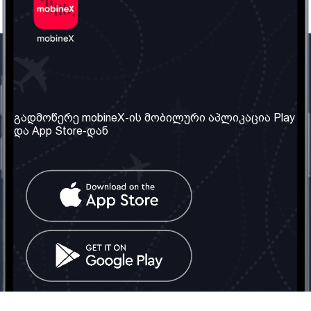
ჩვენი კომპანია
საჭირო ინფორმაცია
ჩვენ შესახებ
წესები და პირობები
გადმოწერე mobineX-ის მობილური აპლიკაცია Play
და App Store-დან
ჩვენი სერვისები
კონფიდენციალურობის
პოლიტიკა
SIM ბარათის აღება
ხშირად დასმული
კითხვები
კონტაქტი
სოციალური ქსელი
საქართველო: თბილისი
ტელ: 032 2 04 00 50
ელ. ფოსტა:
info@mobinex.ge