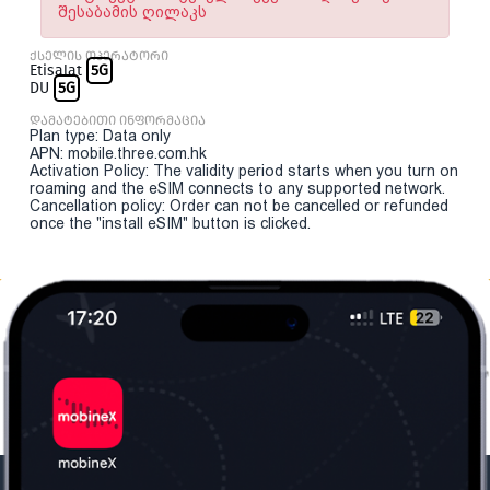
შესაბამის ღილაკს
ქსელის ოპერატორი
Etisalat
5G
DU
5G
დამატებითი ინფორმაცია
Plan type: Data only
APN: mobile.three.com.hk
Activation Policy: The validity period starts when you turn on
roaming and the eSIM connects to any supported network.
Cancellation policy: Order can not be cancelled or refunded
once the "install eSIM" button is clicked.