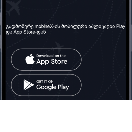
ჩვენი კომპანია
საჭირო ინფორმაცია
ჩვენ შესახებ
წესები და პირობები
გადმოწერე mobineX-ის მობილური აპლიკაცია Play
და App Store-დან
ჩვენი სერვისები
კონფიდენციალურობის
პოლიტიკა
SIM ბარათის აღება
ხშირად დასმული
კითხვები
კონტაქტი
სოციალური ქსელი
საქართველო: თბილისი
ტელ: 032 2 04 00 50
ელ. ფოსტა:
info@mobinex.ge
კონტაქტი