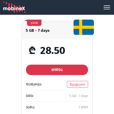
eSIM
5 GB - 7 days
₾
28.50
ᲧᲘᲓᲕᲐ
ᲓᲐᲤᲐᲠᲕᲐ:
შვედეთი
DATA:
5 GB - 7 days
ᲕᲐᲓᲐ:
7 დღე