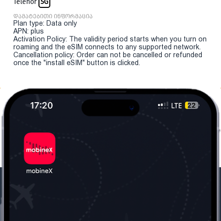
Telenor
5G
დამატებითი ინფორმაცია
Plan type: Data only
APN: plus
Activation Policy: The validity period starts when you turn on
roaming and the eSIM connects to any supported network.
Cancellation policy: Order can not be cancelled or refunded
once the "install eSIM" button is clicked.
ჩვენი კომპანია
საჭირო ინფორმაცია