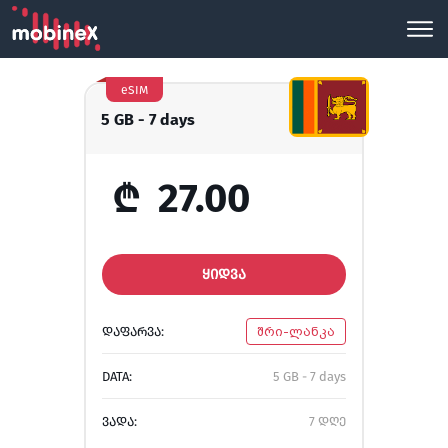
eSIM
5 GB - 7 days
₾
27.00
ᲧᲘᲓᲕᲐ
ᲓᲐᲤᲐᲠᲕᲐ:
შრი-ლანკა
DATA:
5 GB - 7 days
ᲕᲐᲓᲐ:
7 დღე