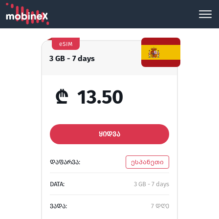
eSIM
3 GB - 7 days
₾
13.50
ᲧᲘᲓᲕᲐ
ᲓᲐᲤᲐᲠᲕᲐ:
ესპანეთი
DATA:
3 GB - 7 days
ᲕᲐᲓᲐ:
7 დღე