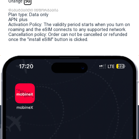
Orange
5G
დამატებითი ინფორმაცია
Plan type: Data only
APN: plus
Activation Policy: The validity period starts when you turn on
roaming and the eSIM connects to any supported network.
Cancellation policy: Order can not be cancelled or refunded
once the "install eSIM" button is clicked.
ჩვენი კომპანია
საჭირო ინფორმაცია