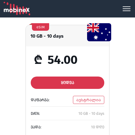
eSIM
10 GB - 10 days
₾
54.00
ᲧᲘᲓᲕᲐ
ᲓᲐᲤᲐᲠᲕᲐ:
ავსტრალია
DATA:
10 GB - 10 days
ᲕᲐᲓᲐ:
10 დღე