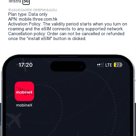
Telstra
5G
დამატებითი ინფორმაცია
Plan type: Data only
APN: mobile.three.com.hk
Activation Policy: The validity period starts when you turn on
roaming and the eSIM connects to any supported network.
Cancellation policy: Order can not be cancelled or refunded
once the "install eSIM" button is clicked.
ჩვენი კომპანია
საჭირო ინფორმაცია