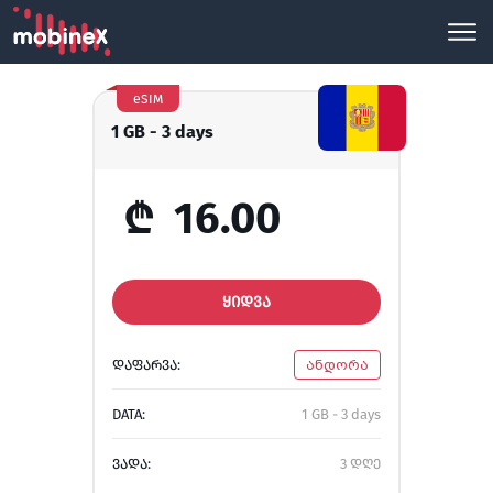
eSIM
1 GB - 3 days
₾
16.00
ᲧᲘᲓᲕᲐ
ᲓᲐᲤᲐᲠᲕᲐ:
ანდორა
DATA:
1 GB - 3 days
ᲕᲐᲓᲐ:
3 დღე