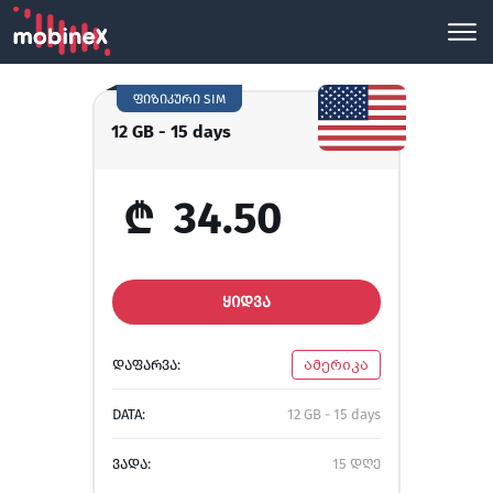
ფიზიკური SIM
12 GB - 15 days
₾
34.50
ᲧᲘᲓᲕᲐ
ᲓᲐᲤᲐᲠᲕᲐ:
ამერიკა
DATA:
12 GB - 15 days
ᲕᲐᲓᲐ:
15 დღე