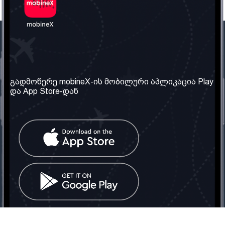
ჩვენი კომპანია
საჭირო ინფორმაცია
ჩვენ შესახებ
წესები და პირობები
გადმოწერე mobineX-ის მობილური აპლიკაცია Play
და App Store-დან
ჩვენი სერვისები
კონფიდენციალურობის
პოლიტიკა
SIM ბარათის აღება
ხშირად დასმული
კითხვები
კონტაქტი
სოციალური ქსელი
საქართველო: თბილისი
ტელ: 032 2 04 00 50
ელ. ფოსტა:
info@mobinex.ge
კონტაქტი