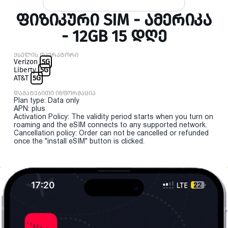
ᲤᲘᲖᲘᲙᲣᲠᲘ SIM - ᲐᲛᲔᲠᲘᲙᲐ
- 12GB 15 ᲓᲦᲔ
ქსელის ოპერატორი
Verizon
5G
Liberty
5G
AT&T
5G
დამატებითი ინფორმაცია
Plan type: Data only
APN: plus
Activation Policy: The validity period starts when you turn on
roaming and the eSIM connects to any supported network.
Cancellation policy: Order can not be cancelled or refunded
once the "install eSIM" button is clicked.