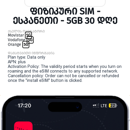
ᲤᲘᲖᲘᲙᲣᲠᲘ SIM -
ᲔᲡᲞᲐᲜᲔᲗᲘ - 5GB 30 ᲓᲦᲔ
ქსელის ოპერატორი
Movistar
5G
Vodafone
5G
Orange
5G
დამატებითი ინფორმაცია
Plan type: Data only
APN: plus
Activation Policy: The validity period starts when you turn on
roaming and the eSIM connects to any supported network.
Cancellation policy: Order can not be cancelled or refunded
once the "install eSIM" button is clicked.