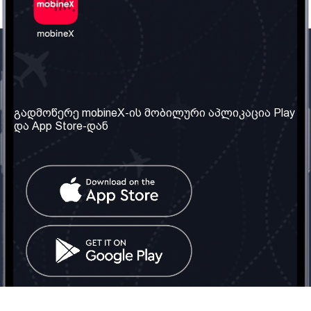
ჩვენი კომპანია
საჭირო ინფორმაცია
ჩვენ შესახებ
წესები და პირობები
გადმოწერე mobineX-ის მობილური აპლიკაცია Play
და App Store-დან
ჩვენი სერვისები
კონფიდენციალურობის
პოლიტიკა
SIM ბარათის აღება
ხშირად დასმული
კითხვები
კონტაქტი
სოციალური ქსელი
საქართველო: თბილისი
ტელ: 032 2 04 00 50
ელ. ფოსტა:
info@mobinex.ge
კონტაქტი