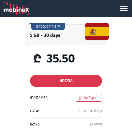
ფიზიკური SIM
5 GB - 30 days
₾
35.50
ᲧᲘᲓᲕᲐ
ᲓᲐᲤᲐᲠᲕᲐ:
ესპანეთი
DATA:
5 GB - 30 days
ᲕᲐᲓᲐ:
30 დღე