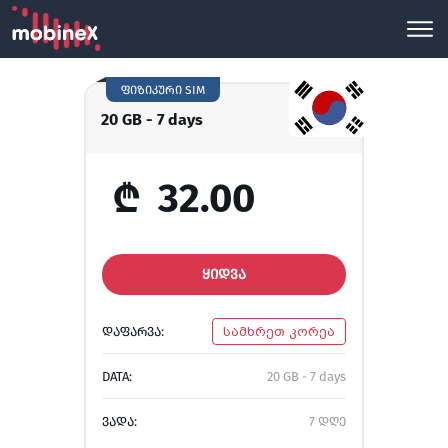
ფიზიკური SIM
20 GB - 7 days
₾
32.00
ᲧᲘᲓᲕᲐ
ᲓᲐᲤᲐᲠᲕᲐ:
სამხრეთ კორეა
DATA:
20 GB - 7 days
ᲕᲐᲓᲐ:
7 დღე