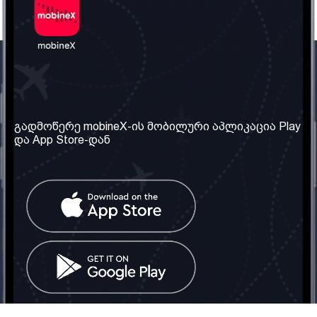
ჩვენი კომპანია
საჭირო ინფორმაცია
ჩვენ შესახებ
წესები და პირობები
გადმოწერე mobineX-ის მობილური აპლიკაცია Play
და App Store-დან
ჩვენი სერვისები
კონფიდენციალურობის
პოლიტიკა
SIM ბარათის აღება
ხშირად დასმული
კითხვები
კონტაქტი
სოციალური ქსელი
საქართველო: თბილისი
ტელ: 032 2 04 00 50
ელ. ფოსტა:
info@mobinex.ge