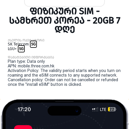
ᲤᲘᲖᲘᲙᲣᲠᲘ SIM -
ᲡᲐᲛᲮᲠᲔᲗ ᲙᲝᲠᲔᲐ - 20GB 7
ᲓᲦᲔ
ქსელის ოპერატორი
SK Telecom
5G
LGU+
5G
დამატებითი ინფორმაცია
Plan type: Data only
APN: mobile.three.com.hk
Activation Policy: The validity period starts when you turn on
roaming and the eSIM connects to any supported network.
Cancellation policy: Order can not be cancelled or refunded
once the "install eSIM" button is clicked.