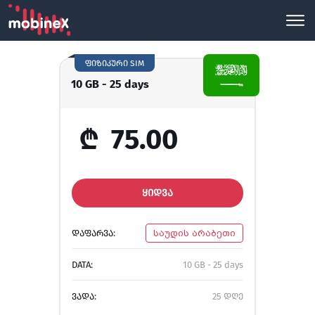
ფიზიკური SIM
10 GB - 25 days
₾
75.00
ᲧᲘᲓᲕᲐ
ᲓᲐᲤᲐᲠᲕᲐ:
საუდის არაბეთი
DATA:
10 GB - 25 days
ᲕᲐᲓᲐ:
25 დღე