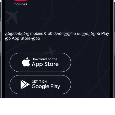
ჩვენი კომპანია
საჭირო ინფორმაცია
ჩვენ შესახებ
წესები და პირობები
გადმოწერე mobineX-ის მობილური აპლიკაცია Play
და App Store-დან
ჩვენი სერვისები
კონფიდენციალურობის
პოლიტიკა
SIM ბარათის აღება
ხშირად დასმული
კითხვები
კონტაქტი
სოციალური ქსელი
საქართველო: თბილისი
ტელ: 032 2 04 00 50
ელ. ფოსტა:
info@mobinex.ge
კონტაქტი