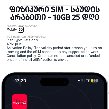
ᲤᲘᲖᲘᲙᲣᲠᲘ SIM - ᲡᲐᲣᲓᲘᲡ
ᲐᲠᲐᲑᲔᲗᲘ - 10GB 25 ᲓᲦᲔ
ქსელის ოპერატორი
Mobily
5G
დამატებითი ინფორმაცია
Plan type: Data only
APN: plus
Activation Policy: The validity period starts when you turn on
roaming and the eSIM connects to any supported network.
Cancellation policy: Order can not be cancelled or refunded
once the "install eSIM" button is clicked.