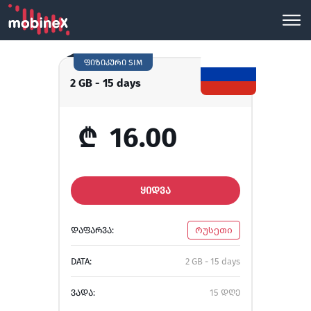
ფიზიკური SIM
2 GB - 15 days
₾
16.00
ᲧᲘᲓᲕᲐ
ᲓᲐᲤᲐᲠᲕᲐ:
რუსეთი
DATA:
2 GB - 15 days
ᲕᲐᲓᲐ:
15 დღე