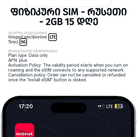
ᲤᲘᲖᲘᲙᲣᲠᲘ SIM - ᲠᲣᲡᲔᲗᲘ
- 2GB 15 ᲓᲦᲔ
ქსელის ოპერატორი
VimpelCom|Beeline
LTE
Tele2
5G
დამატებითი ინფორმაცია
Plan type: Data only
APN: plus
Activation Policy: The validity period starts when you turn on
roaming and the eSIM connects to any supported network.
Cancellation policy: Order can not be cancelled or refunded
once the "install eSIM" button is clicked.