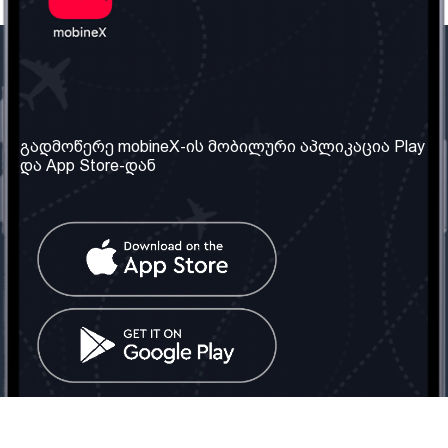
ჩვენი კომპანია
საჭირო ინფორმაცია
ჩვენ შესახებ
წესები და პირობები
გადმოწერე mobineX-ის მობილური აპლიკაცია Play
და App Store-დან
ჩვენი სერვისები
კონფიდენციალურობის
პოლიტიკა
SIM ბარათის აღება
ხშირად დასმული
კითხვები
კონტაქტი
სოციალური ქსელი
საქართველო: თბილისი
ტელ: 032 2 04 00 50
ელ. ფოსტა:
info@mobinex.ge
კონტაქტი