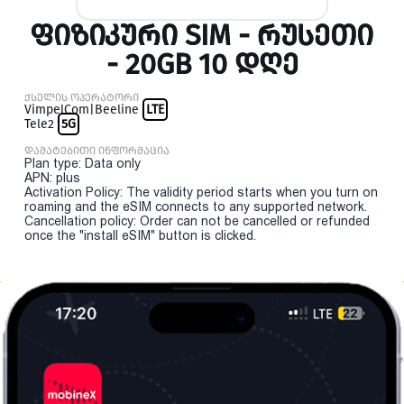
ᲤᲘᲖᲘᲙᲣᲠᲘ SIM - ᲠᲣᲡᲔᲗᲘ
- 20GB 10 ᲓᲦᲔ
ქსელის ოპერატორი
VimpelCom|Beeline
LTE
Tele2
5G
დამატებითი ინფორმაცია
Plan type: Data only
APN: plus
Activation Policy: The validity period starts when you turn on
roaming and the eSIM connects to any supported network.
Cancellation policy: Order can not be cancelled or refunded
once the "install eSIM" button is clicked.