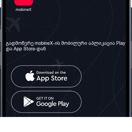
ჩვენი კომპანია
საჭირო ინფორმაცია
ჩვენ შესახებ
წესები და პირობები
გადმოწერე mobineX-ის მობილური აპლიკაცია Play
და App Store-დან
ჩვენი სერვისები
კონფიდენციალურობის
პოლიტიკა
SIM ბარათის აღება
ხშირად დასმული
კითხვები
კონტაქტი
სოციალური ქსელი
საქართველო: თბილისი
ტელ: 032 2 04 00 50
ელ. ფოსტა:
info@mobinex.ge
კონტაქტი