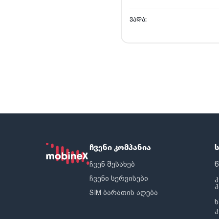
ᲕᲐᲓᲐ:
ჩვენი კომპანია
ჩვენ შესახებ
წ
ჩვენი სერვისები
SIM ბარათის აღება
ხ
კ