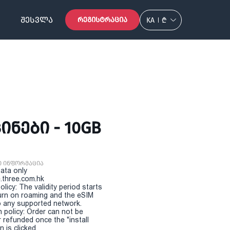
ᲨᲔᲡᲕᲚᲐ
ᲠᲔᲒᲘᲡᲢᲠᲐᲪᲘᲐ
KA
₾
ᲘᲜᲔᲑᲘ - 10GB
ი ინფორმაცია
Data only
.three.com.hk
olicy: The validity period starts
urn on roaming and the eSIM
 any supported network.
n policy: Order can not be
r refunded once the "install
 is clicked.