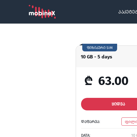
პაკეტე
ფიზიკური SIM
10 GB - 5 days
₾
63.00
ᲧᲘᲓᲕᲐ
ᲓᲐᲤᲐᲠᲕᲐ:
ფილი
DATA:
10 