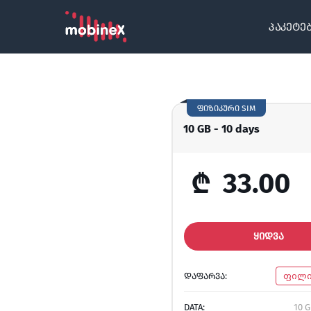
პაკეტე
ფიზიკური SIM
10 GB - 10 days
₾
33.00
ᲧᲘᲓᲕᲐ
ᲓᲐᲤᲐᲠᲕᲐ:
ფილი
DATA:
10 G