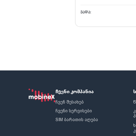
ᲕᲐᲓᲐ:
ჩვენი კომპანია
ჩვენ შესახებ
წ
ჩვენი სერვისები
SIM ბარათის აღება
ხ
კ