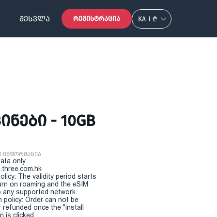
ᲨᲔᲡᲕᲚᲐ
ᲠᲔᲒᲘᲡᲢᲠᲐᲪᲘᲐ
KA
₾
ᲘᲜᲔᲑᲘ - 10GB
ი ინფორმაცია
Data only
.three.com.hk
olicy: The validity period starts
urn on roaming and the eSIM
 any supported network.
n policy: Order can not be
r refunded once the "install
 is clicked.