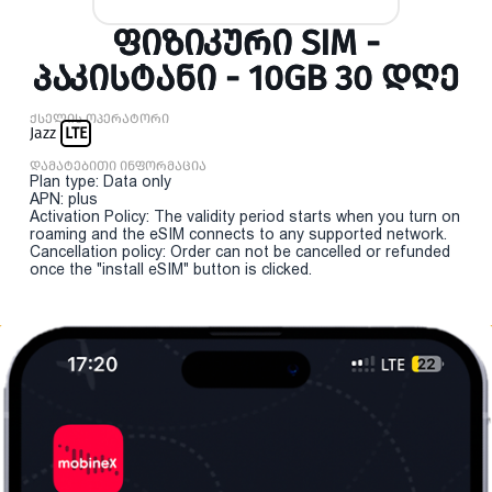
ᲤᲘᲖᲘᲙᲣᲠᲘ SIM -
ᲞᲐᲙᲘᲡᲢᲐᲜᲘ - 10GB 30 ᲓᲦᲔ
ქსელის ოპერატორი
Jazz
LTE
დამატებითი ინფორმაცია
Plan type: Data only
APN: plus
Activation Policy: The validity period starts when you turn on
roaming and the eSIM connects to any supported network.
Cancellation policy: Order can not be cancelled or refunded
once the "install eSIM" button is clicked.