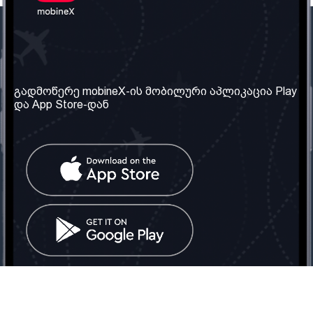
ჩვენი კომპანია
საჭირო ინფორმაცია
ჩვენ შესახებ
წესები და პირობები
გადმოწერე mobineX-ის მობილური აპლიკაცია Play
და App Store-დან
ჩვენი სერვისები
კონფიდენციალურობის
პოლიტიკა
SIM ბარათის აღება
ხშირად დასმული
კითხვები
კონტაქტი
სოციალური ქსელი
საქართველო: თბილისი
ტელ: 032 2 04 00 50
ელ. ფოსტა:
info@mobinex.ge
კონტაქტი