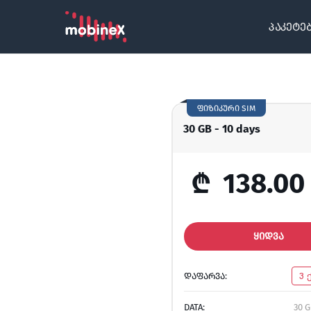
პაკეტე
ფიზიკური SIM
30 GB - 10 days
₾
138.00
ᲧᲘᲓᲕᲐ
ᲓᲐᲤᲐᲠᲕᲐ:
3 
DATA:
30 G