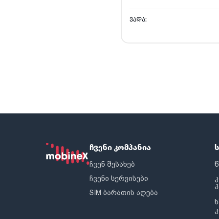
ᲕᲐᲓᲐ:
ჩვენი კომპანია
ჩვენ შესახებ
წ
ჩვენი სერვისები
SIM ბარათის აღება
ხ
კ