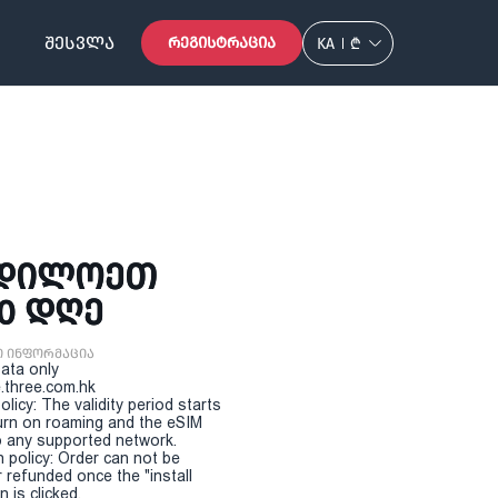
ᲨᲔᲡᲕᲚᲐ
ᲠᲔᲒᲘᲡᲢᲠᲐᲪᲘᲐ
KA
₾
ᲩᲠᲓᲘᲚᲝᲔᲗ
10 ᲓᲦᲔ
ი ინფორმაცია
Data only
.three.com.hk
olicy: The validity period starts
urn on roaming and the eSIM
 any supported network.
n policy: Order can not be
r refunded once the "install
 is clicked.