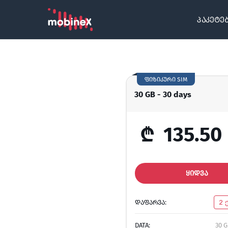
პაკეტე
ფიზიკური SIM
30 GB - 30 days
₾
135.50
ᲧᲘᲓᲕᲐ
ᲓᲐᲤᲐᲠᲕᲐ:
2 
DATA:
30 G