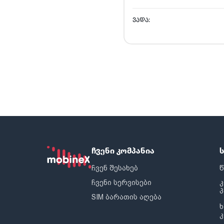
ᲕᲐᲓᲐ:
ჩვენი კომპანია
ჩვენ შესახებ
წ
ჩვენი სერვისები
SIM ბარათის აღება
ხ
კ