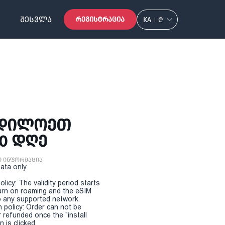
ᲨᲔᲡᲕᲚᲐ
ᲠᲔᲒᲘᲡᲢᲠᲐᲪᲘᲐ
KA
₾
ᲩᲠᲓᲘᲚᲝᲔᲗ
30 ᲓᲦᲔ
ი ინფორმაცია
Data only
olicy: The validity period starts
urn on roaming and the eSIM
 any supported network.
n policy: Order can not be
r refunded once the "install
 is clicked.