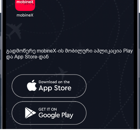
ჩვენი კომპანია
საჭირო ინფორმაცია
ჩვენ შესახებ
წესები და პირობები
გადმოწერე mobineX-ის მობილური აპლიკაცია Play
და App Store-დან
ჩვენი სერვისები
კონფიდენციალურობის
პოლიტიკა
SIM ბარათის აღება
ხშირად დასმული
კითხვები
კონტაქტი
სოციალური ქსელი
საქართველო: თბილისი
ტელ: 032 2 04 00 50
ელ. ფოსტა:
info@mobinex.ge
კონტაქტი