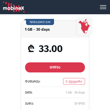
ფიზიკური SIM
1 GB - 30 days
₾
33.00
ᲧᲘᲓᲕᲐ
ᲓᲐᲤᲐᲠᲕᲐ:
2 ქვეყანა
DATA:
1 GB - 30 days
ᲕᲐᲓᲐ:
30 დღე