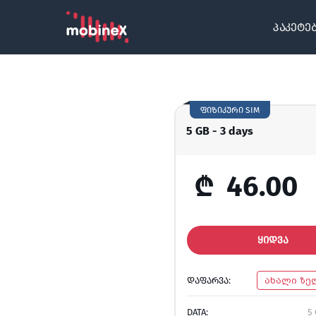
პაკეტე
ფიზიკური SIM
5 GB - 3 days
₾
46.00
ᲧᲘᲓᲕᲐ
ᲓᲐᲤᲐᲠᲕᲐ:
ახალი ზე
DATA:
5 