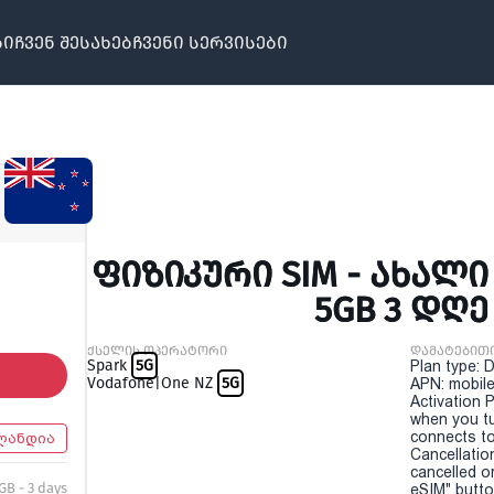
ბი
ჩვენ შესახებ
ჩვენი სერვისები
ᲤᲘᲖᲘᲙᲣᲠᲘ SIM - ᲐᲮᲐᲚᲘ
5GB 3 ᲓᲦᲔ
ქსელის ოპერატორი
დამატებით
Spark
5G
Plan type: 
Vodafone|One NZ
5G
APN: mobile
Activation P
when you t
connects to
ლანდია
Cancellatio
cancelled o
GB - 3 days
eSIM" button