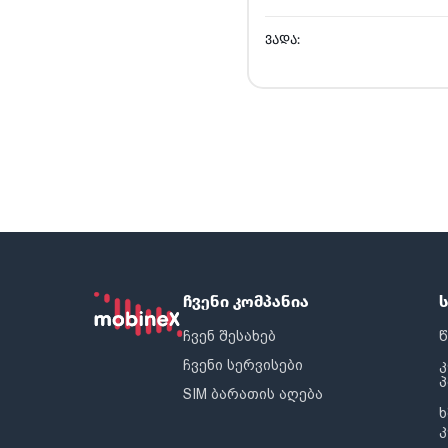
ᲕᲐᲓᲐ:
ჩვენი კომპანია
ჩვენ შესახებ
წ
ჩვენი სერვისები
SIM ბარათის აღება
ხ
კ