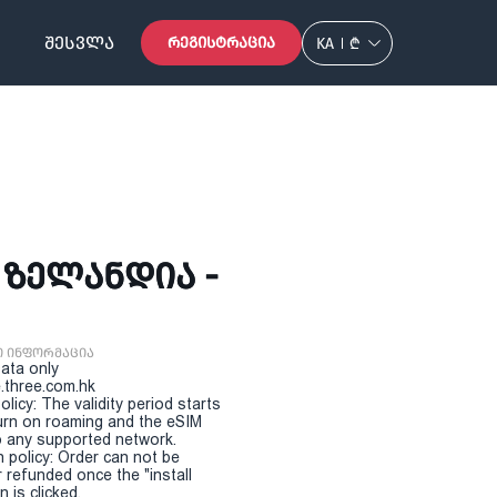
ᲨᲔᲡᲕᲚᲐ
ᲠᲔᲒᲘᲡᲢᲠᲐᲪᲘᲐ
KA
₾
 ᲖᲔᲚᲐᲜᲓᲘᲐ -
ი ინფორმაცია
Data only
.three.com.hk
olicy: The validity period starts
urn on roaming and the eSIM
 any supported network.
n policy: Order can not be
r refunded once the "install
 is clicked.