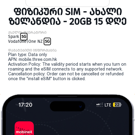
ᲤᲘᲖᲘᲙᲣᲠᲘ SIM - ᲐᲮᲐᲚᲘ
ᲖᲔᲚᲐᲜᲓᲘᲐ - 20GB 15 ᲓᲦᲔ
ქსელის ოპერატორი
Spark
5G
Vodafone|One NZ
5G
დამატებითი ინფორმაცია
Plan type: Data only
APN: mobile.three.com.hk
Activation Policy: The validity period starts when you turn on
roaming and the eSIM connects to any supported network.
Cancellation policy: Order can not be cancelled or refunded
once the "install eSIM" button is clicked.