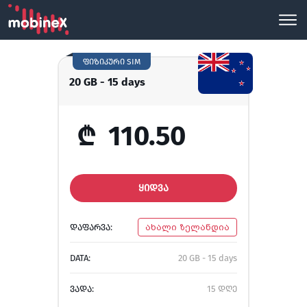
ფიზიკური SIM
20 GB - 15 days
₾
110.50
ᲧᲘᲓᲕᲐ
ᲓᲐᲤᲐᲠᲕᲐ:
ახალი ზელანდია
DATA:
20 GB - 15 days
ᲕᲐᲓᲐ:
15 დღე