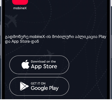
ჩვენი კომპანია
საჭირო ინფორმაცია
ჩვენ შესახებ
წესები და პირობები
გადმოწერე mobineX-ის მობილური აპლიკაცია Play
და App Store-დან
ჩვენი სერვისები
კონფიდენციალურობის
პოლიტიკა
SIM ბარათის აღება
ხშირად დასმული
კითხვები
კონტაქტი
სოციალური ქსელი
საქართველო: თბილისი
ტელ: 032 2 04 00 50
ელ. ფოსტა:
info@mobinex.ge
კონტაქტი