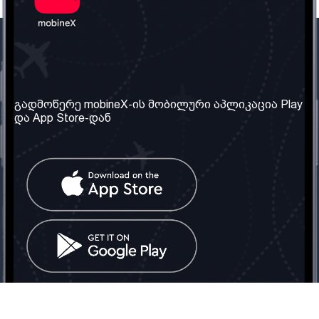
ჩვენი კომპანია
საჭირო ინფორმაცია
ჩვენ შესახებ
წესები და პირობები
გადმოწერე mobineX-ის მობილური აპლიკაცია Play
და App Store-დან
ჩვენი სერვისები
კონფიდენციალურობის
პოლიტიკა
SIM ბარათის აღება
ხშირად დასმული
კითხვები
კონტაქტი
სოციალური ქსელი
საქართველო: თბილისი
ტელ: 032 2 04 00 50
ელ. ფოსტა:
info@mobinex.ge
კონტაქტი