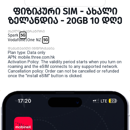
ᲤᲘᲖᲘᲙᲣᲠᲘ SIM - ᲐᲮᲐᲚᲘ
ᲖᲔᲚᲐᲜᲓᲘᲐ - 20GB 10 ᲓᲦᲔ
ქსელის ოპერატორი
Spark
5G
Vodafone|One NZ
5G
დამატებითი ინფორმაცია
Plan type: Data only
APN: mobile.three.com.hk
Activation Policy: The validity period starts when you turn on
roaming and the eSIM connects to any supported network.
Cancellation policy: Order can not be cancelled or refunded
once the "install eSIM" button is clicked.