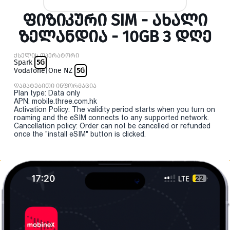
ᲤᲘᲖᲘᲙᲣᲠᲘ SIM - ᲐᲮᲐᲚᲘ
ᲖᲔᲚᲐᲜᲓᲘᲐ - 10GB 3 ᲓᲦᲔ
ქსელის ოპერატორი
Spark
5G
Vodafone|One NZ
5G
დამატებითი ინფორმაცია
Plan type: Data only
APN: mobile.three.com.hk
Activation Policy: The validity period starts when you turn on
roaming and the eSIM connects to any supported network.
Cancellation policy: Order can not be cancelled or refunded
once the "install eSIM" button is clicked.