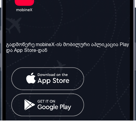
ჩვენი კომპანია
საჭირო ინფორმაცია
ჩვენ შესახებ
წესები და პირობები
გადმოწერე mobineX-ის მობილური აპლიკაცია Play
და App Store-დან
ჩვენი სერვისები
კონფიდენციალურობის
პოლიტიკა
SIM ბარათის აღება
ხშირად დასმული
კითხვები
კონტაქტი
სოციალური ქსელი
საქართველო: თბილისი
ტელ: 032 2 04 00 50
ელ. ფოსტა:
info@mobinex.ge
კონტაქტი