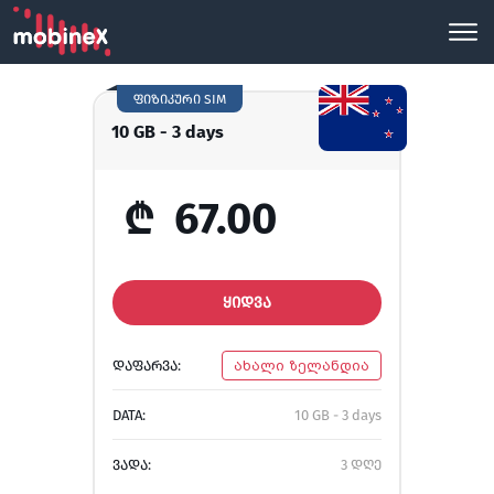
ფიზიკური SIM
10 GB - 3 days
₾
67.00
ᲧᲘᲓᲕᲐ
ᲓᲐᲤᲐᲠᲕᲐ:
ახალი ზელანდია
DATA:
10 GB - 3 days
ᲕᲐᲓᲐ:
3 დღე