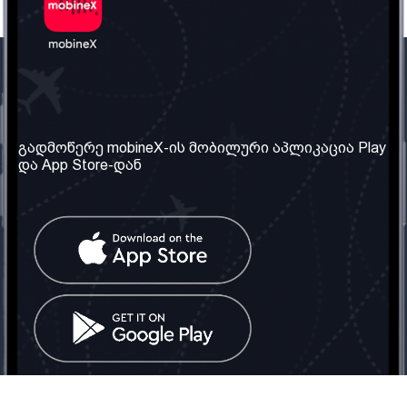
ჩვენი კომპანია
საჭირო ინფორმაცია
ჩვენ შესახებ
წესები და პირობები
გადმოწერე mobineX-ის მობილური აპლიკაცია Play
და App Store-დან
ჩვენი სერვისები
კონფიდენციალურობის
პოლიტიკა
SIM ბარათის აღება
ხშირად დასმული
კითხვები
კონტაქტი
სოციალური ქსელი
საქართველო: თბილისი
ტელ: 032 2 04 00 50
ელ. ფოსტა:
info@mobinex.ge
კონტაქტი