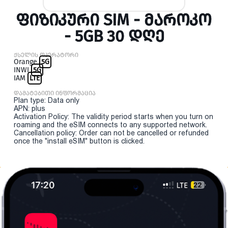
ᲤᲘᲖᲘᲙᲣᲠᲘ SIM - ᲛᲐᲠᲝᲙᲝ
- 5GB 30 ᲓᲦᲔ
ქსელის ოპერატორი
Orange
5G
INWI
5G
IAM
LTE
დამატებითი ინფორმაცია
Plan type: Data only
APN: plus
Activation Policy: The validity period starts when you turn on
roaming and the eSIM connects to any supported network.
Cancellation policy: Order can not be cancelled or refunded
once the "install eSIM" button is clicked.