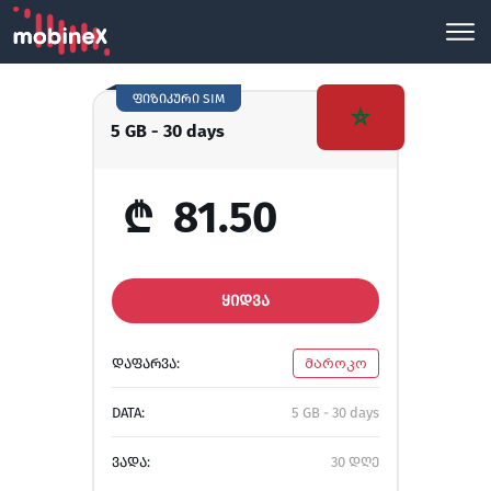
ფიზიკური SIM
5 GB - 30 days
₾
81.50
ᲧᲘᲓᲕᲐ
ᲓᲐᲤᲐᲠᲕᲐ:
მაროკო
DATA:
5 GB - 30 days
ᲕᲐᲓᲐ:
30 დღე