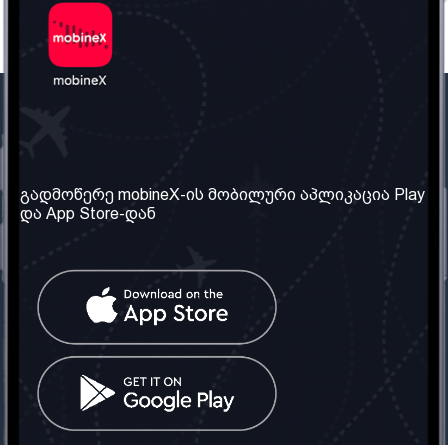
ჩვენი კომპანია
საჭირო ინფორმაცია
ჩვენ შესახებ
წესები და პირობები
გადმოწერე mobineX-ის მობილური აპლიკაცია Play
და App Store-დან
ჩვენი სერვისები
კონფიდენციალურობის
პოლიტიკა
SIM ბარათის აღება
ხშირად დასმული
კითხვები
კონტაქტი
სოციალური ქსელი
საქართველო: თბილისი
ტელ: 032 2 04 00 50
ელ. ფოსტა:
info@mobinex.ge