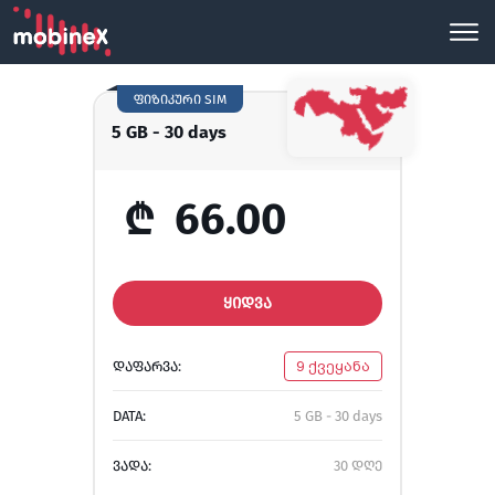
ფიზიკური SIM
5 GB - 30 days
₾
66.00
ᲧᲘᲓᲕᲐ
ᲓᲐᲤᲐᲠᲕᲐ:
9 ქვეყანა
DATA:
5 GB - 30 days
ᲕᲐᲓᲐ:
30 დღე