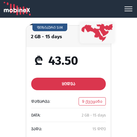
ფიზიკური SIM
2 GB - 15 days
₾
43.50
ᲧᲘᲓᲕᲐ
ᲓᲐᲤᲐᲠᲕᲐ:
9 ქვეყანა
DATA:
2 GB - 15 days
ᲕᲐᲓᲐ:
15 დღე