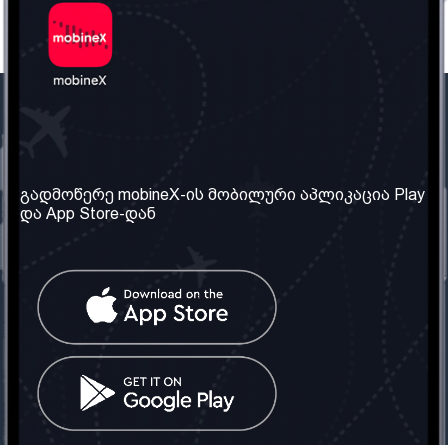
ჩვენი კომპანია
საჭირო ინფორმაცია
ჩვენ შესახებ
წესები და პირობები
გადმოწერე mobineX-ის მობილური აპლიკაცია Play
და App Store-დან
ჩვენი სერვისები
კონფიდენციალურობის
პოლიტიკა
SIM ბარათის აღება
ხშირად დასმული
კითხვები
კონტაქტი
სოციალური ქსელი
საქართველო: თბილისი
ტელ: 032 2 04 00 50
ელ. ფოსტა:
info@mobinex.ge