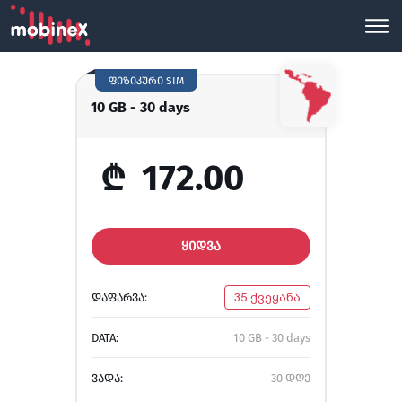
ფიზიკური SIM
10 GB - 30 days
₾
172.00
ᲧᲘᲓᲕᲐ
ᲓᲐᲤᲐᲠᲕᲐ:
35 ქვეყანა
DATA:
10 GB - 30 days
ᲕᲐᲓᲐ:
30 დღე