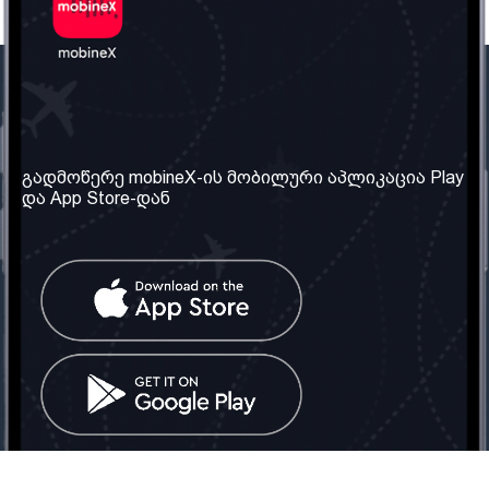
ჩვენი კომპანია
საჭირო ინფორმაცია
ჩვენ შესახებ
წესები და პირობები
გადმოწერე mobineX-ის მობილური აპლიკაცია Play
და App Store-დან
ჩვენი სერვისები
კონფიდენციალურობის
პოლიტიკა
SIM ბარათის აღება
ხშირად დასმული
კითხვები
კონტაქტი
სოციალური ქსელი
საქართველო: თბილისი
ტელ: 032 2 04 00 50
ელ. ფოსტა:
info@mobinex.ge
კონტაქტი