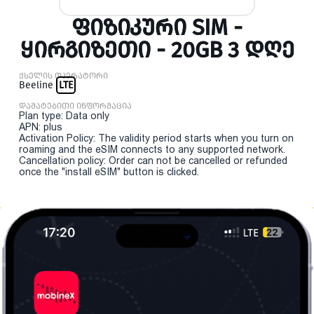
ᲤᲘᲖᲘᲙᲣᲠᲘ SIM -
ᲧᲘᲠᲒᲘᲖᲔᲗᲘ - 20GB 3 ᲓᲦᲔ
ქსელის ოპერატორი
Beeline
LTE
დამატებითი ინფორმაცია
Plan type: Data only
APN: plus
Activation Policy: The validity period starts when you turn on
roaming and the eSIM connects to any supported network.
Cancellation policy: Order can not be cancelled or refunded
once the "install eSIM" button is clicked.