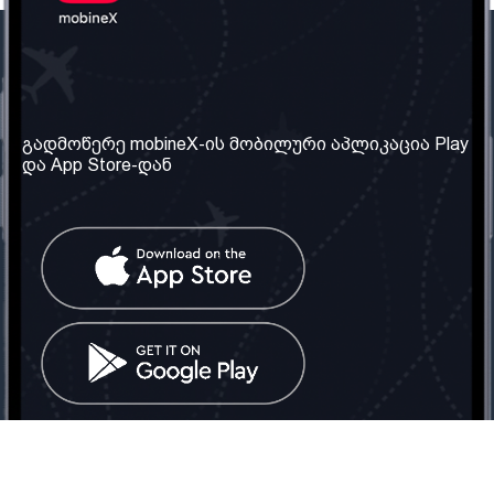
ჩვენი კომპანია
საჭირო ინფორმაცია
ჩვენ შესახებ
წესები და პირობები
გადმოწერე mobineX-ის მობილური აპლიკაცია Play
და App Store-დან
ჩვენი სერვისები
კონფიდენციალურობის
პოლიტიკა
SIM ბარათის აღება
ხშირად დასმული
კითხვები
კონტაქტი
სოციალური ქსელი
საქართველო: თბილისი
ტელ: 032 2 04 00 50
ელ. ფოსტა:
info@mobinex.ge
კონტაქტი