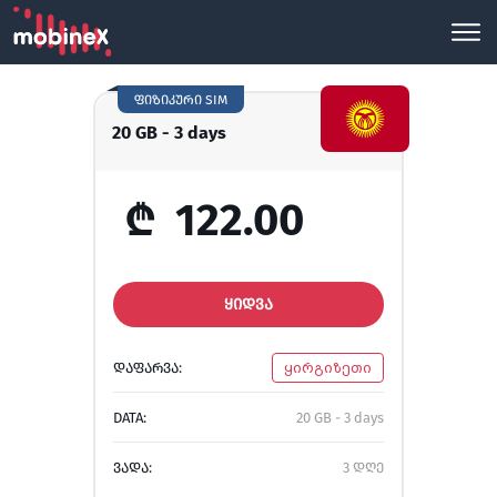
ფიზიკური SIM
20 GB - 3 days
₾
122.00
ᲧᲘᲓᲕᲐ
ᲓᲐᲤᲐᲠᲕᲐ:
ყირგიზეთი
DATA:
20 GB - 3 days
ᲕᲐᲓᲐ:
3 დღე