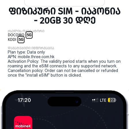
ᲤᲘᲖᲘᲙᲣᲠᲘ SIM - ᲘᲐᲞᲝᲜᲘᲐ
- 20GB 30 ᲓᲦᲔ
ქსელის ოპერატორი
DOCOMO
5G
KDDI
5G
დამატებითი ინფორმაცია
Plan type: Data only
APN: mobile.three.com.hk
Activation Policy: The validity period starts when you turn on
roaming and the eSIM connects to any supported network.
Cancellation policy: Order can not be cancelled or refunded
once the "install eSIM" button is clicked.