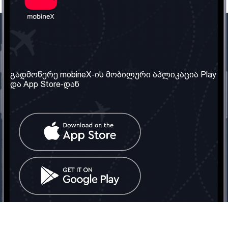
ჩვენი კომპანია
საჭირო ინფორმაცია
ჩვენ შესახებ
წესები და პირობები
გადმოწერე mobineX-ის მობილური აპლიკაცია Play
და App Store-დან
ჩვენი სერვისები
კონფიდენციალურობის
პოლიტიკა
SIM ბარათის აღება
ხშირად დასმული
კითხვები
კონტაქტი
სოციალური ქსელი
საქართველო: თბილისი
ტელ: 032 2 04 00 50
ელ. ფოსტა:
info@mobinex.ge
კონტაქტი