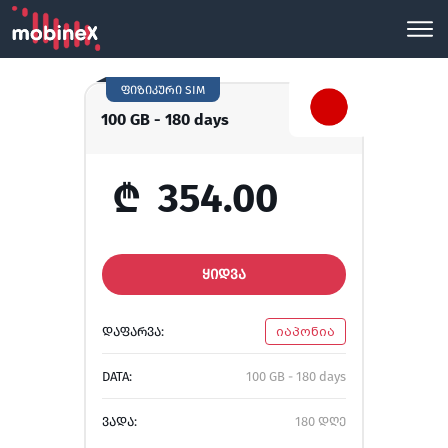
ფიზიკური SIM
100 GB - 180 days
₾
354.00
ᲧᲘᲓᲕᲐ
ᲓᲐᲤᲐᲠᲕᲐ:
იაპონია
DATA:
100 GB - 180 days
ᲕᲐᲓᲐ:
180 დღე