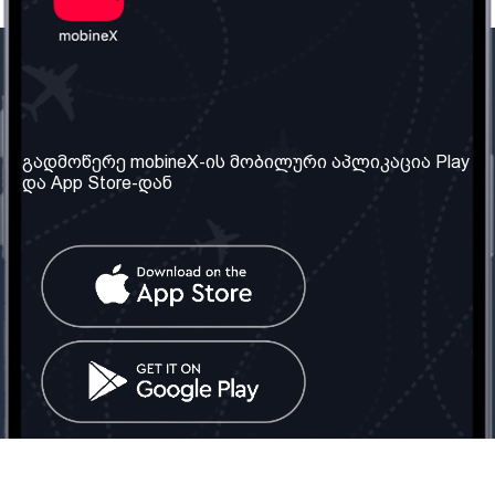
ჩვენი კომპანია
საჭირო ინფორმაცია
ჩვენ შესახებ
წესები და პირობები
გადმოწერე mobineX-ის მობილური აპლიკაცია Play
და App Store-დან
ჩვენი სერვისები
კონფიდენციალურობის
პოლიტიკა
SIM ბარათის აღება
ხშირად დასმული
კითხვები
კონტაქტი
სოციალური ქსელი
საქართველო: თბილისი
ტელ: 032 2 04 00 50
ელ. ფოსტა:
info@mobinex.ge
კონტაქტი