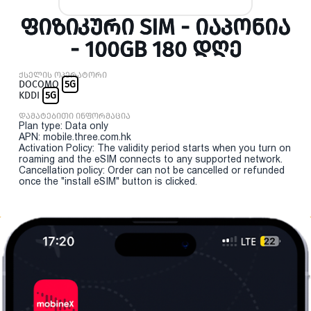
ᲤᲘᲖᲘᲙᲣᲠᲘ SIM - ᲘᲐᲞᲝᲜᲘᲐ
- 100GB 180 ᲓᲦᲔ
ქსელის ოპერატორი
DOCOMO
5G
KDDI
5G
დამატებითი ინფორმაცია
Plan type: Data only
APN: mobile.three.com.hk
Activation Policy: The validity period starts when you turn on
roaming and the eSIM connects to any supported network.
Cancellation policy: Order can not be cancelled or refunded
once the "install eSIM" button is clicked.