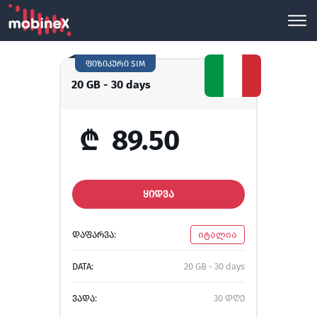
ფიზიკური SIM
20 GB - 30 days
₾
89.50
ᲧᲘᲓᲕᲐ
ᲓᲐᲤᲐᲠᲕᲐ:
იტალია
DATA:
20 GB - 30 days
ᲕᲐᲓᲐ:
30 დღე