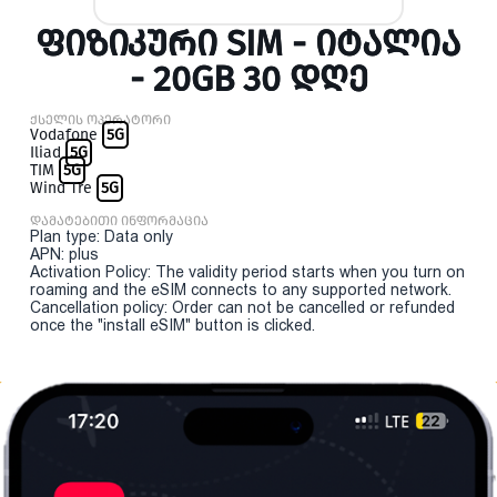
ᲤᲘᲖᲘᲙᲣᲠᲘ SIM - ᲘᲢᲐᲚᲘᲐ
- 20GB 30 ᲓᲦᲔ
ქსელის ოპერატორი
Vodafone
5G
Iliad
5G
TIM
5G
Wind Tre
5G
დამატებითი ინფორმაცია
Plan type: Data only
APN: plus
Activation Policy: The validity period starts when you turn on
roaming and the eSIM connects to any supported network.
Cancellation policy: Order can not be cancelled or refunded
once the "install eSIM" button is clicked.