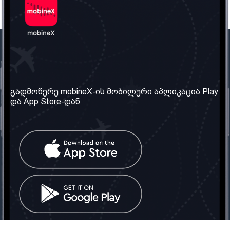
ჩვენი კომპანია
საჭირო ინფორმაცია
ჩვენ შესახებ
წესები და პირობები
გადმოწერე mobineX-ის მობილური აპლიკაცია Play
და App Store-დან
ჩვენი სერვისები
კონფიდენციალურობის
პოლიტიკა
SIM ბარათის აღება
ხშირად დასმული
კითხვები
კონტაქტი
სოციალური ქსელი
საქართველო: თბილისი
ტელ: 032 2 04 00 50
ელ. ფოსტა:
info@mobinex.ge