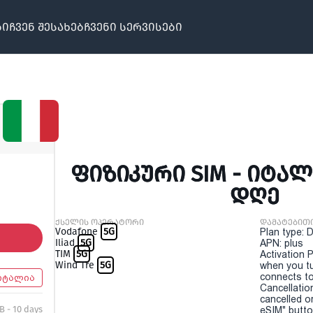
ბი
ჩვენ შესახებ
ჩვენი სერვისები
ᲤᲘᲖᲘᲙᲣᲠᲘ SIM - ᲘᲢᲐᲚᲘ
ᲓᲦᲔ
ქსელის ოპერატორი
დამატებით
Vodafone
5G
Plan type: 
Iliad
5G
APN: plus
TIM
5G
Activation P
Wind Tre
5G
when you t
connects to
იტალია
Cancellatio
cancelled o
B - 10 days
eSIM" button