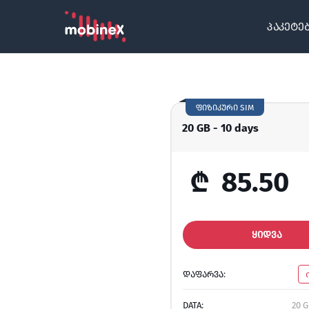
პაკეტე
ფიზიკური SIM
20 GB - 10 days
₾
85.50
ᲧᲘᲓᲕᲐ
ᲓᲐᲤᲐᲠᲕᲐ:
DATA:
20 G