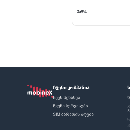
ᲕᲐᲓᲐ:
ჩვენი კომპანია
ჩვენ შესახებ
წ
ჩვენი სერვისები
SIM ბარათის აღება
ხ
კ