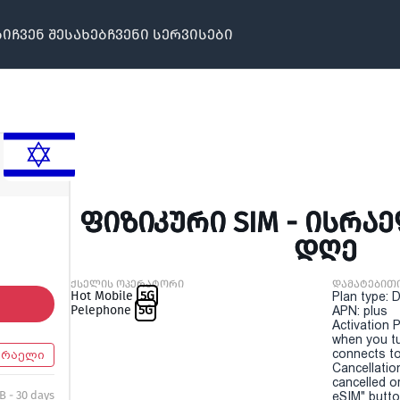
ბი
ჩვენ შესახებ
ჩვენი სერვისები
ᲤᲘᲖᲘᲙᲣᲠᲘ SIM - ᲘᲡᲠᲐᲔ
ᲓᲦᲔ
ქსელის ოპერატორი
დამატებით
Hot Mobile
5G
Plan type: 
Pelephone
5G
APN: plus
Activation P
when you t
connects to
სრაელი
Cancellatio
cancelled o
B - 30 days
eSIM" button