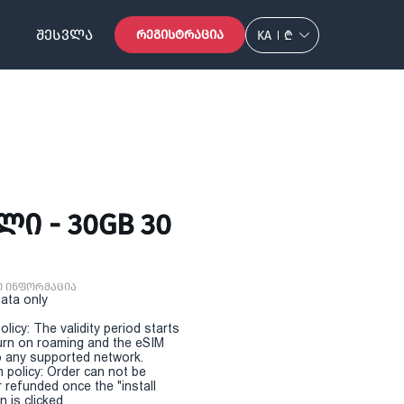
ᲨᲔᲡᲕᲚᲐ
ᲠᲔᲒᲘᲡᲢᲠᲐᲪᲘᲐ
KA
₾
ᲚᲘ - 30GB 30
ი ინფორმაცია
Data only
olicy: The validity period starts
urn on roaming and the eSIM
 any supported network.
n policy: Order can not be
r refunded once the "install
 is clicked.