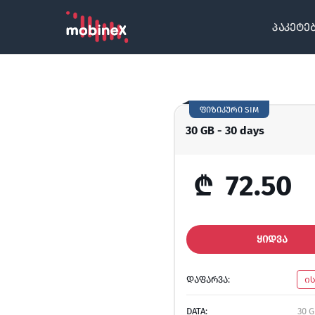
პაკეტე
ფიზიკური SIM
30 GB - 30 days
₾
72.50
ᲧᲘᲓᲕᲐ
ᲓᲐᲤᲐᲠᲕᲐ:
ი
DATA:
30 G