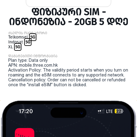
ᲤᲘᲖᲘᲙᲣᲠᲘ SIM -
ᲘᲜᲓᲝᲜᲔᲖᲘᲐ - 20GB 5 ᲓᲦᲔ
ქსელის ოპერატორი
Telkomsel
5G
Indosat
5G
XL
5G
დამატებითი ინფორმაცია
Plan type: Data only
APN: mobile.three.com.hk
Activation Policy: The validity period starts when you turn on
roaming and the eSIM connects to any supported network.
Cancellation policy: Order can not be cancelled or refunded
once the "install eSIM" button is clicked.