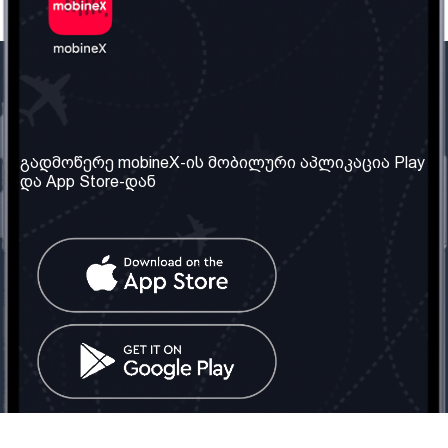
ჩვენი კომპანია
საჭირო ინფორმაცია
ჩვენ შესახებ
წესები და პირობები
გადმოწერე mobineX-ის მობილური აპლიკაცია Play
და App Store-დან
ჩვენი სერვისები
კონფიდენციალურობის
პოლიტიკა
SIM ბარათის აღება
ხშირად დასმული
კითხვები
კონტაქტი
სოციალური ქსელი
საქართველო: თბილისი
ტელ: 032 2 04 00 50
ელ. ფოსტა:
info@mobinex.ge
კონტაქტი