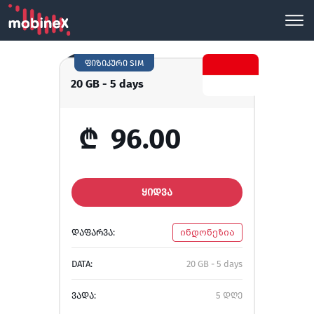
ფიზიკური SIM
20 GB - 5 days
₾
96.00
ᲧᲘᲓᲕᲐ
ᲓᲐᲤᲐᲠᲕᲐ:
ინდონეზია
DATA:
20 GB - 5 days
ᲕᲐᲓᲐ:
5 დღე