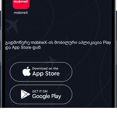
ჩვენი კომპანია
საჭირო ინფორმაცია
ჩვენ შესახებ
წესები და პირობები
გადმოწერე mobineX-ის მობილური აპლიკაცია Play
და App Store-დან
ჩვენი სერვისები
კონფიდენციალურობის
პოლიტიკა
SIM ბარათის აღება
ხშირად დასმული
კითხვები
კონტაქტი
სოციალური ქსელი
საქართველო: თბილისი
ტელ: 032 2 04 00 50
ელ. ფოსტა:
info@mobinex.ge
კონტაქტი