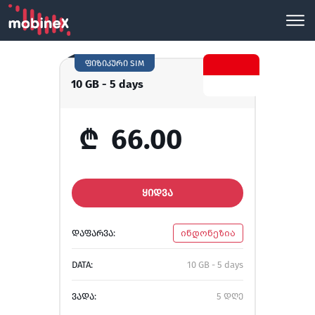
ფიზიკური SIM
10 GB - 5 days
₾
66.00
ᲧᲘᲓᲕᲐ
ᲓᲐᲤᲐᲠᲕᲐ:
ინდონეზია
DATA:
10 GB - 5 days
ᲕᲐᲓᲐ:
5 დღე