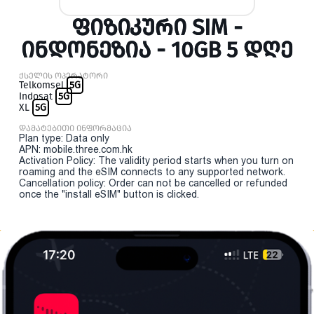
ᲤᲘᲖᲘᲙᲣᲠᲘ SIM -
ᲘᲜᲓᲝᲜᲔᲖᲘᲐ - 10GB 5 ᲓᲦᲔ
ქსელის ოპერატორი
Telkomsel
5G
Indosat
5G
XL
5G
დამატებითი ინფორმაცია
Plan type: Data only
APN: mobile.three.com.hk
Activation Policy: The validity period starts when you turn on
roaming and the eSIM connects to any supported network.
Cancellation policy: Order can not be cancelled or refunded
once the "install eSIM" button is clicked.