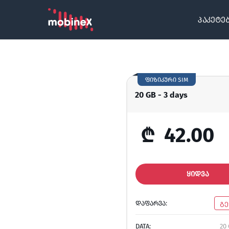
პაკეტე
ფიზიკური SIM
20 GB - 3 days
₾
42.00
ᲧᲘᲓᲕᲐ
ᲓᲐᲤᲐᲠᲕᲐ:
გე
DATA:
20 