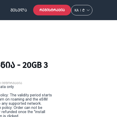
ᲨᲔᲡᲕᲚᲐ
ᲠᲔᲒᲘᲡᲢᲠᲐᲪᲘᲐ
KA
₾
ᲘᲐ - 20GB 3
ი ინფორმაცია
Data only
olicy: The validity period starts
urn on roaming and the eSIM
 any supported network.
n policy: Order can not be
r refunded once the "install
 is clicked.