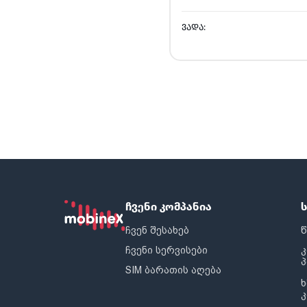
ᲕᲐᲓᲐ:
ჩვენი კომპანია
ჩვენ შესახებ
წ
ჩვენი სერვისები
SIM ბარათის აღება
ხ
კ