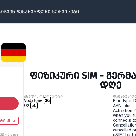
ბი
ჩვენ შესახებ
ჩვენი სერვისები
ᲤᲘᲖᲘᲙᲣᲠᲘ SIM - ᲒᲔᲠᲛᲐᲜ
ᲓᲦᲔ
ქსელის ოპერატორი
დამატებით
Vodafone
5G
Plan type: 
O2
5G
APN: plus
Activation P
when you t
connects to
რმანია
Cancellatio
cancelled o
GB - 3 days
eSIM" button