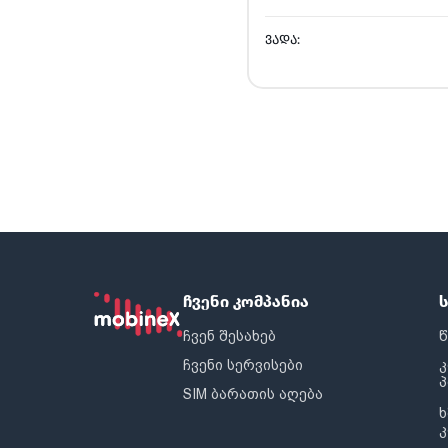
ᲕᲐᲓᲐ:
ჩვენი კომპანია
ჩვენ შესახებ
წ
ჩვენი სერვისები
SIM ბარათის აღება
ხ
კ