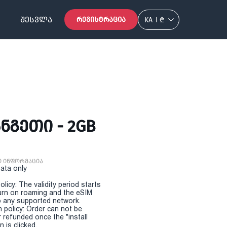
ᲨᲔᲡᲕᲚᲐ
ᲠᲔᲒᲘᲡᲢᲠᲐᲪᲘᲐ
KA
₾
ᲜᲒᲔᲗᲘ - 2GB
ი ინფორმაცია
Data only
olicy: The validity period starts
urn on roaming and the eSIM
 any supported network.
n policy: Order can not be
r refunded once the "install
 is clicked.