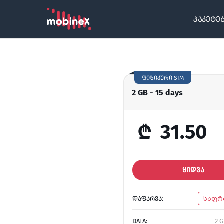
პაკეტე
ფიზიკური SIM
2 GB - 15 days
₾
31.50
ᲧᲘᲓᲕᲐ
ᲓᲐᲤᲐᲠᲕᲐ:
საფრ
DATA:
2 G