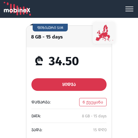
ფიზიკური SIM
8 GB - 15 days
₾
34.50
ᲧᲘᲓᲕᲐ
ᲓᲐᲤᲐᲠᲕᲐ:
6 ქვეყანა
DATA:
8 GB - 15 days
ᲕᲐᲓᲐ:
15 დღე