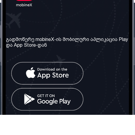
ჩვენი კომპანია
საჭირო ინფორმაცია
ჩვენ შესახებ
წესები და პირობები
გადმოწერე mobineX-ის მობილური აპლიკაცია Play
და App Store-დან
ჩვენი სერვისები
კონფიდენციალურობის
პოლიტიკა
SIM ბარათის აღება
ხშირად დასმული
კითხვები
კონტაქტი
სოციალური ქსელი
საქართველო: თბილისი
ტელ: 032 2 04 00 50
ელ. ფოსტა:
info@mobinex.ge
კონტაქტი