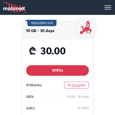
ფიზიკური SIM
10 GB - 30 days
₾
30.00
ᲧᲘᲓᲕᲐ
ᲓᲐᲤᲐᲠᲕᲐ:
19 ქვეყანა
DATA:
10 GB - 30 days
ᲕᲐᲓᲐ:
30 დღე