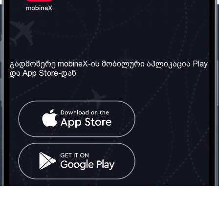
ჩვენი კომპანია
საჭირო ინფორმაცია
ჩვენ შესახებ
წესები და პირობები
გადმოწერე mobineX-ის მობილური აპლიკაცია Play
და App Store-დან
ჩვენი სერვისები
კონფიდენციალურობის
პოლიტიკა
SIM ბარათის აღება
ხშირად დასმული
კითხვები
კონტაქტი
სოციალური ქსელი
საქართველო: თბილისი
ტელ: 032 2 04 00 50
ელ. ფოსტა:
info@mobinex.ge
კონტაქტი