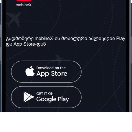
ჩვენი კომპანია
საჭირო ინფორმაცია
ჩვენ შესახებ
წესები და პირობები
გადმოწერე mobineX-ის მობილური აპლიკაცია Play
და App Store-დან
ჩვენი სერვისები
კონფიდენციალურობის
პოლიტიკა
SIM ბარათის აღება
ხშირად დასმული
კითხვები
კონტაქტი
სოციალური ქსელი
საქართველო: თბილისი
ტელ: 032 2 04 00 50
ელ. ფოსტა:
info@mobinex.ge
კონტაქტი