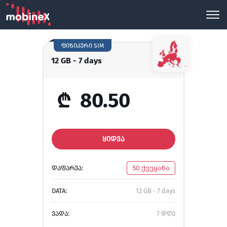
ფიზიკური SIM
12 GB - 7 days
₾
80.50
ᲧᲘᲓᲕᲐ
ᲓᲐᲤᲐᲠᲕᲐ:
50 ქვეყანა
DATA:
12 GB - 7 days
ᲕᲐᲓᲐ:
7 დღე