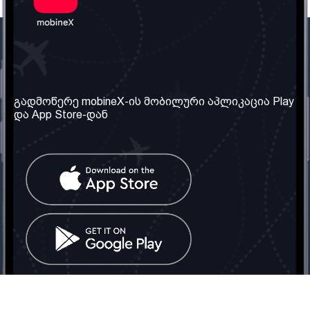
ჩვენი კომპანია
საჭირო ინფორმაცია
ჩვენ შესახებ
წესები და პირობები
გადმოწერე mobineX-ის მობილური აპლიკაცია Play
და App Store-დან
ჩვენი სერვისები
კონფიდენციალურობის
პოლიტიკა
SIM ბარათის აღება
ხშირად დასმული
კითხვები
კონტაქტი
სოციალური ქსელი
საქართველო: თბილისი
ტელ: 032 2 04 00 50
ელ. ფოსტა:
info@mobinex.ge
კონტაქტი