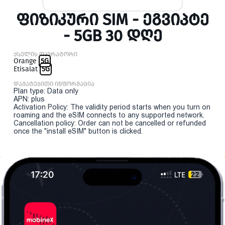
ᲤᲘᲖᲘᲙᲣᲠᲘ SIM - ᲔᲒᲕᲘᲞᲢᲔ
- 5GB 30 ᲓᲦᲔ
ქსელის ოპერატორი
Orange
5G
Etisalat
5G
დამატებითი ინფორმაცია
Plan type: Data only
APN: plus
Activation Policy: The validity period starts when you turn on
roaming and the eSIM connects to any supported network.
Cancellation policy: Order can not be cancelled or refunded
once the "install eSIM" button is clicked.