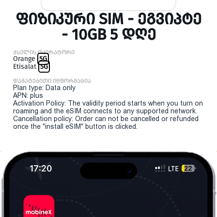
ᲤᲘᲖᲘᲙᲣᲠᲘ SIM - ᲔᲒᲕᲘᲞᲢᲔ
- 10GB 5 ᲓᲦᲔ
ქსელის ოპერატორი
Orange
5G
Etisalat
5G
დამატებითი ინფორმაცია
Plan type: Data only
APN: plus
Activation Policy: The validity period starts when you turn on
roaming and the eSIM connects to any supported network.
Cancellation policy: Order can not be cancelled or refunded
once the "install eSIM" button is clicked.