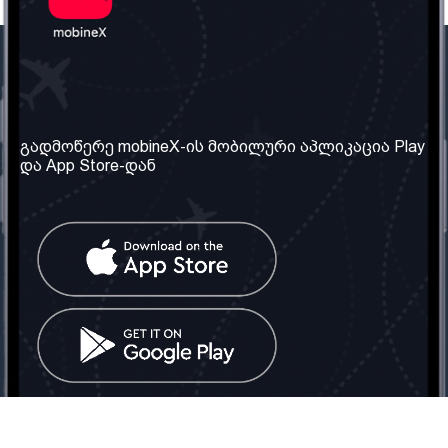
ჩვენი კომპანია
საჭირო ინფორმაცია
ჩვენ შესახებ
წესები და პირობები
გადმოწერე mobineX-ის მობილური აპლიკაცია Play
და App Store-დან
ჩვენი სერვისები
კონფიდენციალურობის
პოლიტიკა
SIM ბარათის აღება
ხშირად დასმული
კითხვები
კონტაქტი
სოციალური ქსელი
საქართველო: თბილისი
ტელ: 032 2 04 00 50
ელ. ფოსტა:
info@mobinex.ge
კონტაქტი