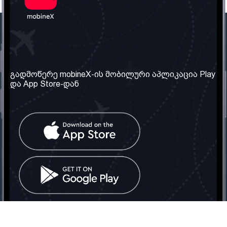
ჩვენი კომპანია
საჭირო ინფორმაცია
ჩვენ შესახებ
წესები და პირობები
გადმოწერე mobineX-ის მობილური აპლიკაცია Play
და App Store-დან
ჩვენი სერვისები
კონფიდენციალურობის
პოლიტიკა
SIM ბარათის აღება
ხშირად დასმული
კითხვები
კონტაქტი
სოციალური ქსელი
საქართველო: თბილისი
ტელ: 032 2 04 00 50
ელ. ფოსტა:
info@mobinex.ge
კონტაქტი