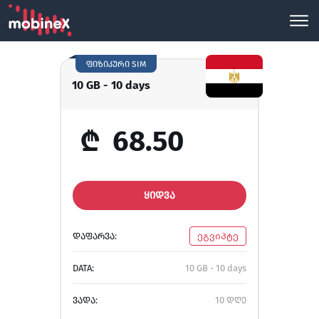
ფიზიკური SIM
10 GB - 10 days
₾
68.50
ᲧᲘᲓᲕᲐ
ᲓᲐᲤᲐᲠᲕᲐ:
ეგვიპტე
DATA:
10 GB - 10 days
ᲕᲐᲓᲐ:
10 დღე