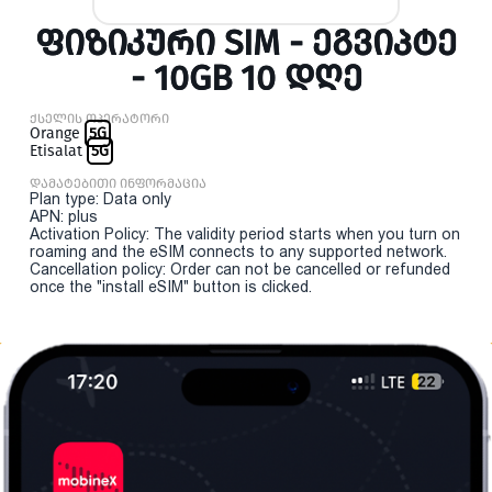
ᲤᲘᲖᲘᲙᲣᲠᲘ SIM - ᲔᲒᲕᲘᲞᲢᲔ
- 10GB 10 ᲓᲦᲔ
ქსელის ოპერატორი
Orange
5G
Etisalat
5G
დამატებითი ინფორმაცია
Plan type: Data only
APN: plus
Activation Policy: The validity period starts when you turn on
roaming and the eSIM connects to any supported network.
Cancellation policy: Order can not be cancelled or refunded
once the "install eSIM" button is clicked.