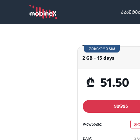
პაკეტე
ფიზიკური SIM
2 GB - 15 days
₾
51.50
ᲧᲘᲓᲕᲐ
ᲓᲐᲤᲐᲠᲕᲐ:
დო
DATA:
2 G