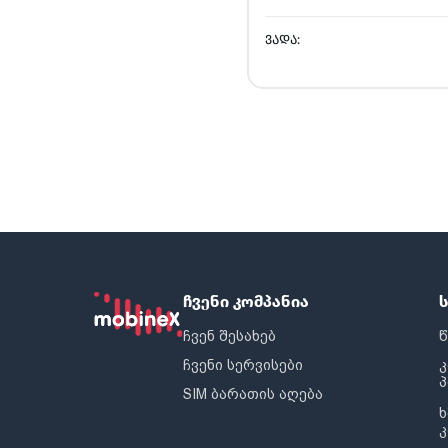
ᲕᲐᲓᲐ:
ჩვენი კომპანია
ჩვენ შესახებ
წ
ჩვენი სერვისები
SIM ბარათის აღება
ხ
კ