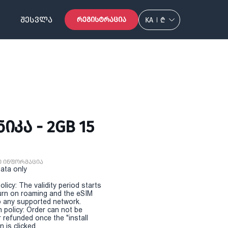
ᲨᲔᲡᲕᲚᲐ
ᲠᲔᲒᲘᲡᲢᲠᲐᲪᲘᲐ
KA
₾
ᲙᲐ - 2GB 15
ი ინფორმაცია
Data only
olicy: The validity period starts
urn on roaming and the eSIM
 any supported network.
n policy: Order can not be
r refunded once the "install
 is clicked.